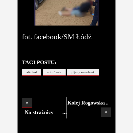
fot. facebook/SM Łódź
TAGI POSTU:
alkohol
arturówek
pijany nastolatek
Kolej Rogowska
powra
Na strażnicy
OSP U